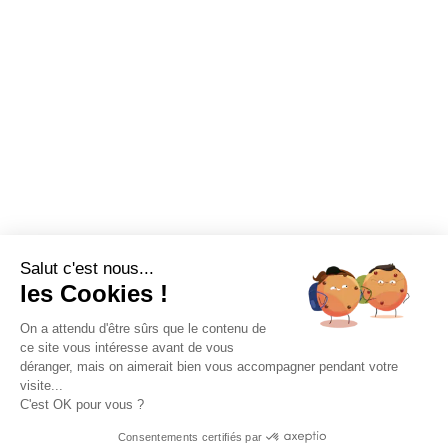
respectueuses de l’environnement.
CGS
Charte de confidentialité
CONTACT
Tel : 07 80 90 73 53
Office :
Green makers
59 rue de Ponthieu
Salut c'est nous...
les Cookies !
Bureau 562
75008 PARIS
On a attendu d'être sûrs que le contenu de
PRENDRE RDV
ce site vous intéresse avant de vous
déranger, mais on aimerait bien vous accompagner pendant votre
visite...
C'est OK pour vous ?
Consentements certifiés par