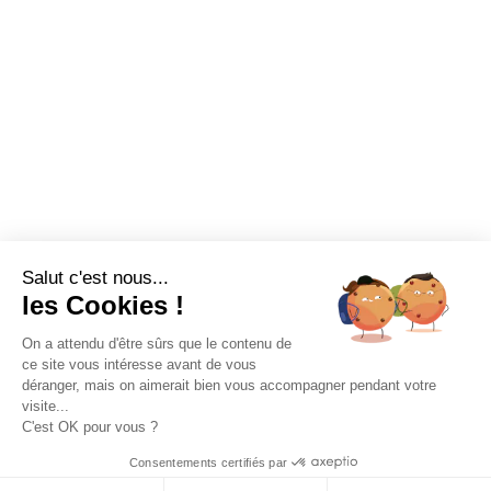
CGS
Charte de confidentialité
CONTACT
Tel : 07 80 90 73 53
Office :
Green makers
59 rue de Ponthieu
Salut c'est nous...
les Cookies !
Bureau 562
75008 PARIS
On a attendu d'être sûrs que le contenu de
PRENDRE RDV
ce site vous intéresse avant de vous
déranger, mais on aimerait bien vous accompagner pendant votre
visite...
C'est OK pour vous ?
Consentements certifiés par